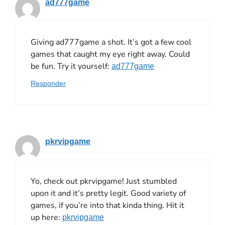
ad777game
Giving ad777game a shot. It’s got a few cool
games that caught my eye right away. Could
be fun. Try it yourself:
ad777game
Responder
pkrvipgame
Yo, check out pkrvipgame! Just stumbled
upon it and it’s pretty legit. Good variety of
games, if you’re into that kinda thing. Hit it
up here:
pkrvipgame