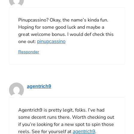
Pinupcassino? Okay, the name’s kinda fun.
Hoping for some good luck and maybe a
great welcome bonus. I would def check this
one out:
pinupcassino
Responder
agentrich9
Agentrich9 is pretty legit, folks. I’ve had
some decent runs there. Worth checking out
if you’re looking for a new spot to spin those
reels. See for yourself at
.
agentrich9