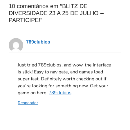
10 comentários em “BLITZ DE
DIVERSIDADE 23 A 25 DE JULHO –
PARTICIPE!”
789clubios
Just tried 789clubios, and wow, the interface
is slick! Easy to navigate, and games load
super fast. Definitely worth checking out if
you’re looking for something new. Get your
game on here!
789clubios
Responder