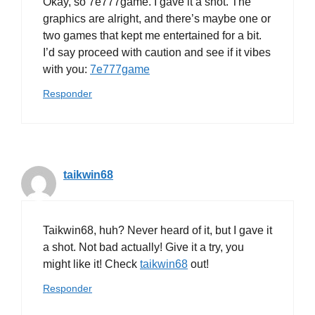
Okay, so 7e777game. I gave it a shot. The
graphics are alright, and there’s maybe one or
two games that kept me entertained for a bit.
I’d say proceed with caution and see if it vibes
with you:
7e777game
Responder
taikwin68
Taikwin68, huh? Never heard of it, but I gave it
a shot. Not bad actually! Give it a try, you
might like it! Check
taikwin68
out!
Responder