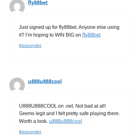
fly88bet
Just signed up for fly88bet. Anyone else using
fly88bet
it? I’m hoping to WIN BIG on
Responder
u888u888cool
U888U888COOL on .net. Not bad at all!
Seems legit and I felt pretty safe playing there.
u888u888cool
Worth a look.
Responder