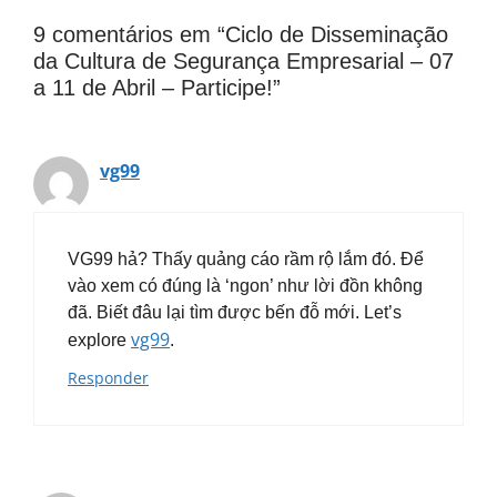
9 comentários em “Ciclo de Disseminação
da Cultura de Segurança Empresarial – 07
a 11 de Abril – Participe!”
vg99
VG99 hả? Thấy quảng cáo rầm rộ lắm đó. Để
vào xem có đúng là ‘ngon’ như lời đồn không
đã. Biết đâu lại tìm được bến đỗ mới. Let’s
vg99
explore
.
Responder