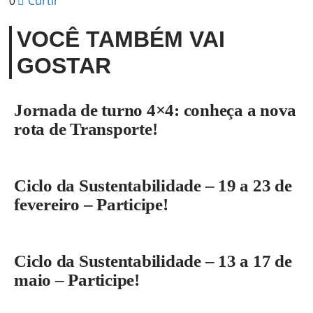
Curtir
0
VOCÊ TAMBÉM VAI
GOSTAR
Jornada de turno 4×4: conheça a nova
rota de Transporte!
Ciclo da Sustentabilidade – 19 a 23 de
fevereiro – Participe!
Ciclo da Sustentabilidade – 13 a 17 de
maio – Participe!