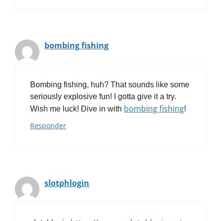
bombing fishing
Bombing fishing, huh? That sounds like some
seriously explosive fun! I gotta give it a try.
bombing fishing
Wish me luck! Dive in with
!
Responder
slotphlogin