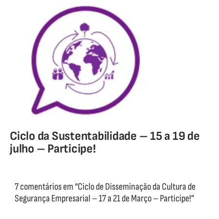
Ciclo da Sustentabilidade – 15 a 19 de
julho – Participe!
7 comentários em “Ciclo de Disseminação da Cultura de
Segurança Empresarial – 17 a 21 de Março – Participe!”