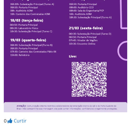
Curtir
0