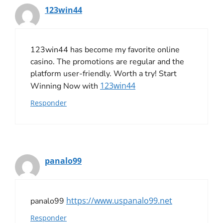
123win44
123win44 has become my favorite online
casino. The promotions are regular and the
platform user-friendly. Worth a try! Start
123win44
Winning Now with
Responder
panalo99
https://www.uspanalo99.net
panalo99
Responder