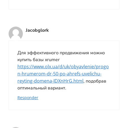
Jacobglork
Для эффективного продвижения можно
купить базы xrumer
https://www.olx.ua/d/uk/obyavlenie/progo
n-hrumerom-dr-50-po-ahrefs-uvelichu-
reyting-domena-IDXnHrG.html
, подобрав
оптимальный вариант.
Responder