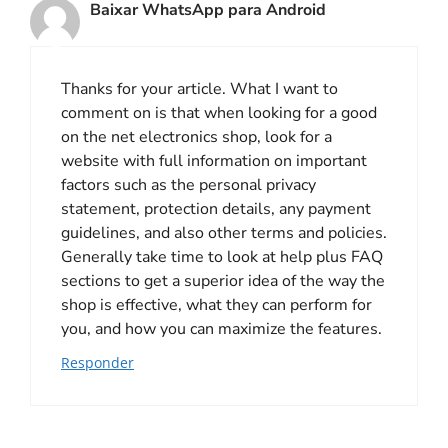
Baixar WhatsApp para Android
Thanks for your article. What I want to
comment on is that when looking for a good
on the net electronics shop, look for a
website with full information on important
factors such as the personal privacy
statement, protection details, any payment
guidelines, and also other terms and policies.
Generally take time to look at help plus FAQ
sections to get a superior idea of the way the
shop is effective, what they can perform for
you, and how you can maximize the features.
Responder