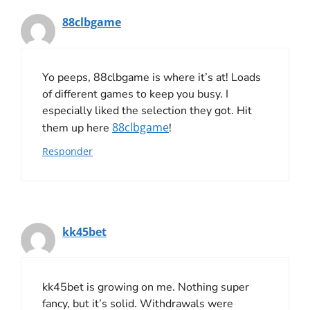
88clbgame
Yo peeps, 88clbgame is where it’s at! Loads
of different games to keep you busy. I
especially liked the selection they got. Hit
88clbgame
them up here
!
Responder
kk45bet
kk45bet is growing on me. Nothing super
fancy, but it’s solid. Withdrawals were