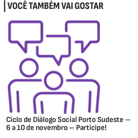
VOCÊ TAMBÉM VAI GOSTAR
Ciclo de Diálogo Social Porto Sudeste –
6 a 10 de novembro – Participe!