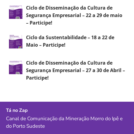
Ciclo de Disseminação da Cultura de
Segurança Empresarial – 22 a 29 de maio
– Participe!
Ciclo da Sustentabilidade – 18 a 22 de
Maio – Participe!
Ciclo de Disseminação da Cultura de
Segurança Empresarial – 27 a 30 de Abril –
Participe!
Tá no Zap
Canal de Comunicação da Mineração Morro do Ipê e
do Porto Sudeste