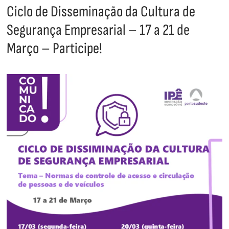
Ciclo de Disseminação da Cultura de
Segurança Empresarial – 17 a 21 de
Março – Participe!