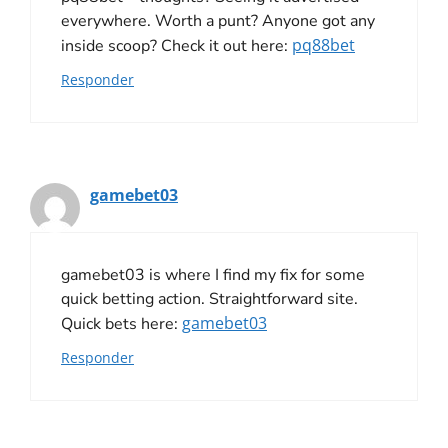
everywhere. Worth a punt? Anyone got any
pq88bet
inside scoop? Check it out here:
Responder
gamebet03
gamebet03 is where I find my fix for some
quick betting action. Straightforward site.
gamebet03
Quick bets here:
Responder