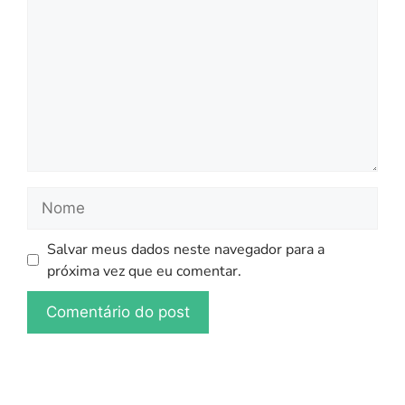
Salvar meus dados neste navegador para a
próxima vez que eu comentar.