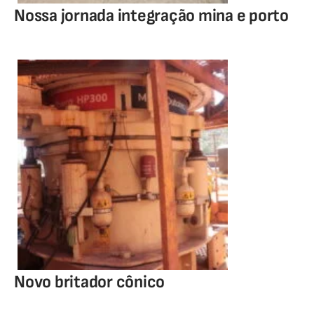
Nossa jornada integração mina e porto
Novo britador cônico