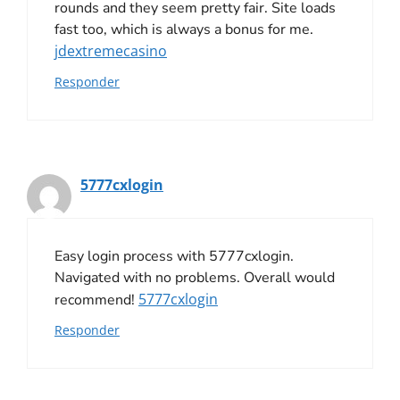
rounds and they seem pretty fair. Site loads
fast too, which is always a bonus for me.
jdextremecasino
Responder
5777cxlogin
Easy login process with 5777cxlogin.
Navigated with no problems. Overall would
5777cxlogin
recommend!
Responder