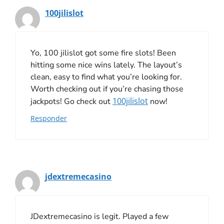
100jilislot
Yo, 100 jilislot got some fire slots! Been
hitting some nice wins lately. The layout’s
clean, easy to find what you’re looking for.
Worth checking out if you’re chasing those
100jilislot
jackpots! Go check out
now!
Responder
jdextremecasino
JDextremecasino is legit. Played a few